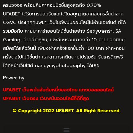
ครบวงจร พร้อมคืนค่าคอมมิชชั่นสูงสุดถึง 0.70%
UFABET ได้รับการยอมรับและได้ใบอนุญาตจากองกรชั้นนำจาก
CGMC ประเทศกัมพูชา เว็บไซต์พนันออนไลน์ไม่ผ่านเอเย่นต์ ที่ได้
รวมมือกับ ค่ายบาคาร่าออนไลน์ชั้นนำอย่าง Sexyบาคาร่า, SA
Gaming, ค่ายอีโวลูชัน, และอื่นๆร่วมมากกว่า 10 ค่ายยอดนิยม
สมัครได้แล้ววันนี้ เพียงฝากครั้งแรกขั้นต่ำ 100 บาท ฝาก-ถอน
ครั้งต่อไปไม่มีขั้นต่ำ และสามารถติดตามโปรโมชั่น รับเครดิตฟรี
ได้ที่หน้าเว็บไซต์ nancyrayphotography ได้เลย
Power by
UFABET เว็บพนันอันดับหนึ่งของไทย
แทงบอลออนไลน์
UFABET เว็บตรง
เว็บพนันออนไลน์ที่ดีที่สุด
© Copyright 2022 UFABET. All Right Reserved.